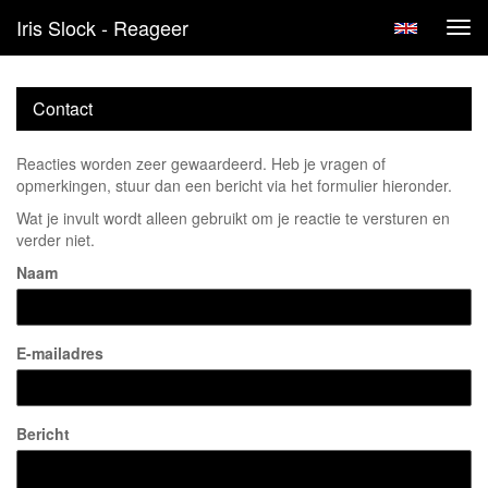
Iris Slock - Reageer
Tog
navi
Contact
Reacties worden zeer gewaardeerd. Heb je vragen of
opmerkingen, stuur dan een bericht via het formulier hieronder.
Wat je invult wordt alleen gebruikt om je reactie te versturen en
verder niet.
Naam
E-mailadres
Bericht