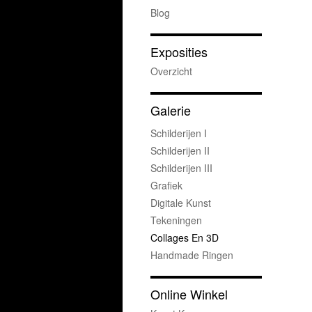
Blog
Exposities
Overzicht
Galerie
Schilderijen I
Schilderijen II
Schilderijen III
Grafiek
Digitale Kunst
Tekeningen
Collages En 3D
Handmade Ringen
Online Winkel