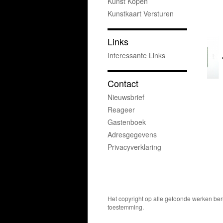
Kunst Kopen
Kunstkaart Versturen
Links
Interessante Links
Contact
Nieuwsbrief
Reageer
Gastenboek
Adresgegevens
Privacyverklaring
Het copyright op alle getoonde werken ber
toestemming.