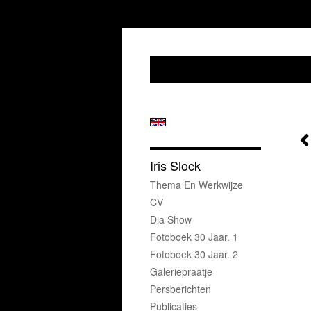
Iris Slock
Thema En Werkwijze
CV
Dia Show
Fotoboek 30 Jaar. 1
Fotoboek 30 Jaar. 2
Galeriepraatje
Persberichten
Publicaties