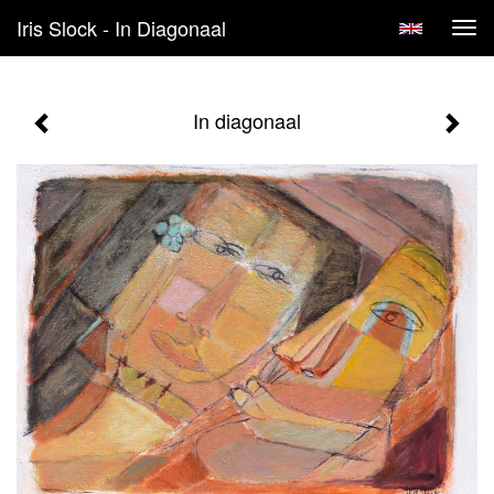
Iris Slock - In Diagonaal
Tog
navi
In diagonaal