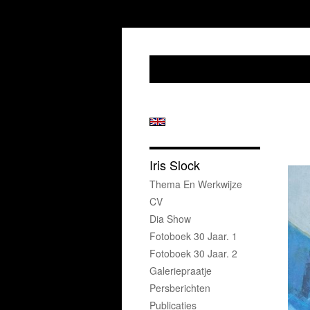
Iris Slock
Thema En Werkwijze
CV
Dia Show
Fotoboek 30 Jaar. 1
Fotoboek 30 Jaar. 2
Galeriepraatje
Persberichten
Publicaties