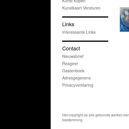
Kunst Kopen
Kunstkaart Versturen
Links
Interessante Links
Contact
Nieuwsbrief
Reageer
Gastenboek
Adresgegevens
Privacyverklaring
Het copyright op alle getoonde werken ber
toestemming.