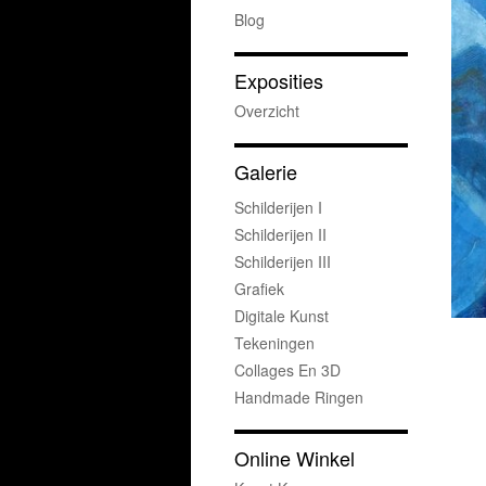
Blog
Exposities
Overzicht
Galerie
Schilderijen I
Schilderijen II
Schilderijen III
Grafiek
Digitale Kunst
Tekeningen
Collages En 3D
Handmade Ringen
Online Winkel