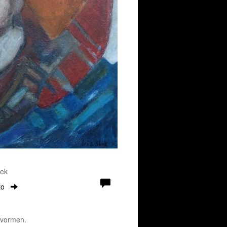
oek
to
 vormen.