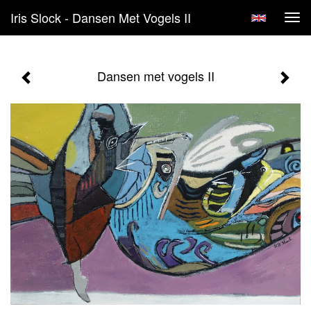
Iris Slock - Dansen Met Vogels II
Tog
navi
Dansen met vogels II